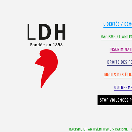
Panneau de gestion des cookies
LIBERTÉS / DÉM
RACISME ET ANTI
DISCRIMINAT
DROITS DES F
DROITS DES ÉT
OUTRE-M
STOP VIOLENCES P
RACISME ET ANTISÉMITISME
>
RACISME