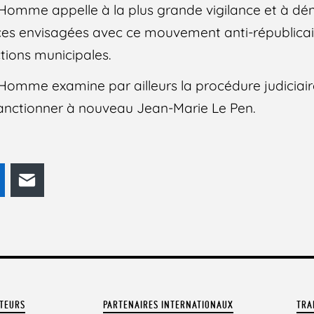
l’Homme appelle à la plus grande vigilance et à dé
ces envisagées avec ce mouvement anti-républic
tions municipales.
’Homme examine par ailleurs la procédure judiciair
sanctionner à nouveau Jean-Marie Le Pen.
odon
LinkedIn
E-mail
ATEURS
PARTENAIRES INTERNATIONAUX
TRA