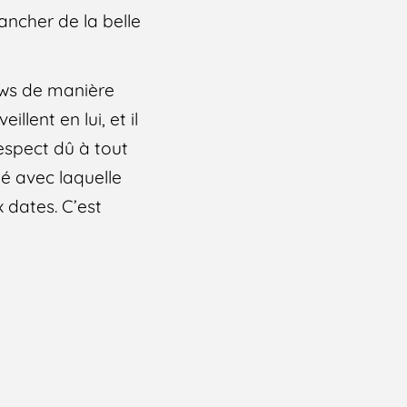
lancher de la belle
ews de manière
llent en lui, et il
respect dû à tout
ité avec laquelle
x dates. C’est