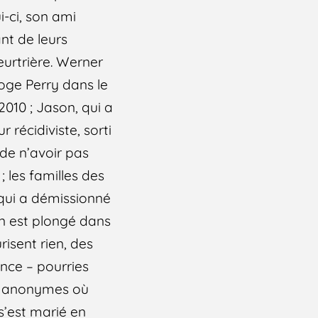
i-ci, son ami
nt de leurs
eurtrière. Werner
rroge Perry dans le
 2010 ; Jason, qui a
 récidiviste, sorti
 de n’avoir pas
; les familles des
qui a démissionné
On est plongé dans
isent rien, des
ence – pourries
ix anonymes où
 s’est marié en