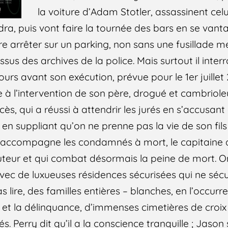
la voiture d’Adam Stotler, assassinent celu
a, puis vont faire la tournée des bars en se vanta
ire arrêter sur un parking, non sans une fusillade m
issus des archives de la police. Mais surtout il inte
jours avant son exécution, prévue pour le 1er juillet
 à l’intervention de son père, drogué et cambrioleur
cès, qui a réussi à attendrir les jurés en s’accusant
 en suppliant qu’on ne prenne pas la vie de son fils 
ui accompagne les condamnés à mort, le capitaine 
uteur et qui combat désormais la peine de mort. 
vec de luxueuses résidences sécurisées qui ne sécur
 lire, des familles entières – blanches, en l’occurr
e et la délinquance, d’immenses cimetières de cro
s. Perry dit qu’il a la conscience tranquille ; Jason