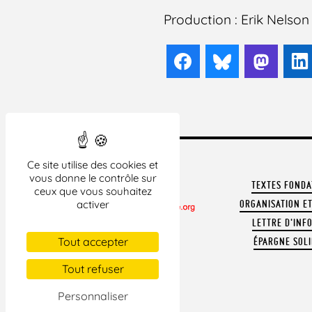
Production : Erik Nelson
Facebook
Bluesky
Mast
Ce site utilise des cookies et
vous donne le contrôle sur
TEXTES FOND
ceux que vous souhaitez
activer
ORGANISATION ET
LETTRE D'INF
CONTACTER LA LDH
Tout accepter
ÉPARGNE SOLI
REVUE DE PRESSE
ARCHIVES
Tout refuser
MENTIONS LÉGALES
Personnaliser