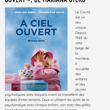
Le Courtil
est un
lieu
unique.
Depuis
1983, du
côté
belge de
la
frontière,
il
accueille
des
enfants
et des
jeunes
psychotiques avec lesquels vivent et travaillent des
équipes d’intervenants. Ceux-ci utilisent les outils de la
psychanalyse avec chaque enfant, non avec des grilles
toutes faites mais de manière rigoureusement