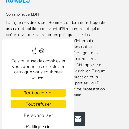
Communiqué LDH
La Ligue des droits de l’Homme condamne l’effroyable
assassinat politique qui vient d’être commis et qui a
coûté la vie à trois militantes politiques kurdes
présentes dans les locaux du Centre d’information
kurde. Les autorités judiciaires françaises ont la
responsabilité de diligenter une enquête rigoureuse
qui, seule, permettra de connaître les auteurs et les
Ce site utilise des cookies et
commanditaires de cet assassinat. La LDH rappelle et
vous donne le contrôle sur
affirme que la solution de la question kurde en Turquie
ceux que vous souhaitez
passe par le respect de la liberté d’expression et la
activer
tenue des négociations par toutes les parties. La LDH
appelle à participer au rassemblement de protestation
Tout accepter
et de soutien à Paris, le samedi 12 janvier.
Paris, le 11 janvier 2013
Tout refuser
Personnaliser
Facebook
Bluesky
Mastodon
LinkedIn
E-mail
Politique de