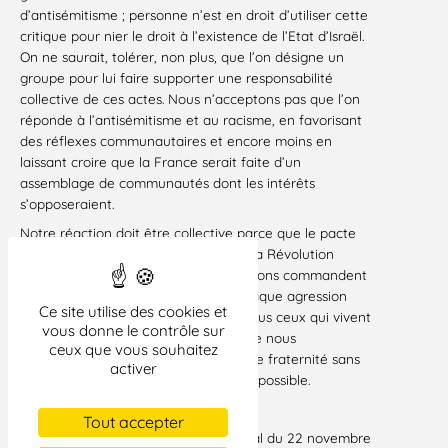
d’antisémitisme ; personne n’est en droit d’utiliser cette
critique pour nier le droit à l’existence de l’Etat d’Israël.
On ne saurait, tolérer, non plus, que l’on désigne un
groupe pour lui faire supporter une responsabilité
collective de ces actes. Nous n’acceptons pas que l’on
réponde à l’antisémitisme et au racisme, en favorisant
des réflexes communautaires et encore moins en
laissant croire que la France serait faite d’un
assemblage de communautés dont les intérêts
s’opposeraient.
Notre réaction doit être collective parce que le pacte
républicain qui nous a été offert par la Révolution
française et les valeurs que nous portons commandent
que chaque agression antisémite, chaque agression
Ce site utilise des cookies et
raciste soient une agression contre tous ceux qui vivent
vous donne le contrôle sur
en France. C’est de cette manière que nous
ceux que vous souhaitez
restaurerons le lien de confiance et de fraternité sans
activer
lequel il n’y a pas de ’vivre ensemble’ possible.
Paris, le 17 novembre 2003
Tout accepter
Position adoptée par le Comité central du 22 novembre