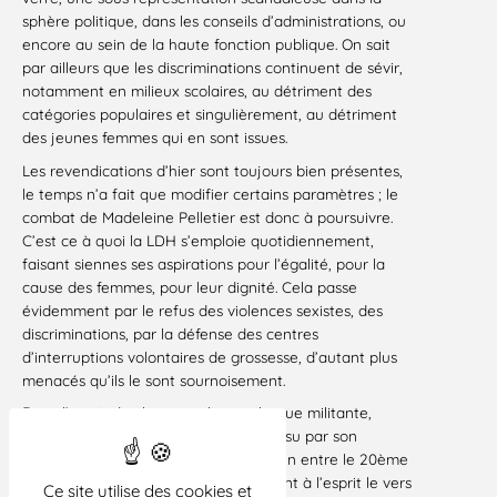
sphère politique, dans les conseils d’administrations, ou
encore au sein de la haute fonction publique. On sait
par ailleurs que les discriminations continuent de sévir,
notamment en milieux scolaires, au détriment des
catégories populaires et singulièrement, au détriment
des jeunes femmes qui en sont issues.
Les revendications d’hier sont toujours bien présentes,
le temps n’a fait que modifier certains paramètres ; le
combat de Madeleine Pelletier est donc à poursuivre.
C’est ce à quoi la LDH s’emploie quotidiennement,
faisant siennes ses aspirations pour l’égalité, pour la
cause des femmes, pour leur dignité. Cela passe
évidemment par le refus des violences sexistes, des
discriminations, par la défense des centres
d’interruptions volontaires de grossesse, d’autant plus
menacés qu’ils le sont sournoisement.
Dans l’esprit de chaque militant, chaque militante,
Madeleine reste bien présente, elle a su par son
engagement persévérant, tisser un lien entre le 20ème
siècle et le 21ème siècle. C’est en ayant à l’esprit le vers
Ce site utilise des cookies et