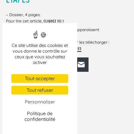
– Dossier, 4 pages.
Pour lire cet article,
CLIQUEZ ICI !
Si certains liens vers des documents apparaissent
brisés dans cet
article, veuillez cliquer ci-dessous pour les télécharger :
Ce site utilise des cookies et
POLITIQUE DU HANDICAP : LES GRANDES ÉTAPES
vous donne le contrôle sur
ceux que vous souhaitez
activer
Facebook
Bluesky
Mastodon
LinkedIn
E-mail
Tout accepter
Tout refuser
Personnaliser
Politique de
confidentialité