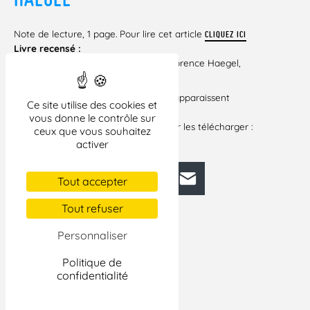
Note de lecture, 1 page. Pour lire cet article
CLIQUEZ ICI
Livre recensé :
– Les Droites en fusion. Un livre de Florence Haegel,
Les Presses de Sciences Po
Si certains liens vers des documents apparaissent
Ce site utilise des cookies et
brisés dans cet
vous donne le contrôle sur
article, veuillez cliquer ci-dessous pour les télécharger :
ceux que vous souhaitez
LES DROITES EN FUSION
activer
Facebook
Bluesky
Mastodon
LinkedIn
E-mail
Tout accepter
Tout refuser
Personnaliser
Politique de
confidentialité