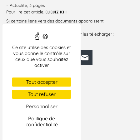
– Actualité, 3 pages.
Pour lire cet article,
CLIQUEZ ICI !
Si certains liens vers des documents apparaissent
brisés dans cet
article, veuillez cliquer ci-dessous pour les télécharger :
LE GIGANTESQUE DIALOGUE CIVIL NÉCESSAIE
Ce site utilise des cookies et
vous donne le contrôle sur
Facebook
Bluesky
Mastodon
LinkedIn
E-mail
ceux que vous souhaitez
activer
Tout accepter
Tout refuser
Personnaliser
Politique de
confidentialité