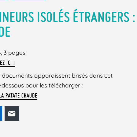
INEURS ISOLÉS ÉTRANGERS :
DE
», 3 pages.
EZ ICI !
des documents apparaissent brisés dans cet
 ci-dessous pour les télécharger :
LA PATATE CHAUDE
odon
LinkedIn
E-mail