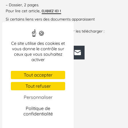
– Dossier, 2 pages.
Pour lire cet article,
CLIQUEZ ICI !
Si certains liens vers des documents apparaissent
brisés dans cet
article, veuillez cliquer ci-dessous pour les télécharger :
L’ÉTAT DES SOCIÉTÉS CIVILES ET LEUR RÔLE
Ce site utilise des cookies et
vous donne le contrôle sur
Facebook
Bluesky
Mastodon
LinkedIn
E-mail
ceux que vous souhaitez
activer
Tout accepter
Tout refuser
Personnaliser
Politique de
confidentialité