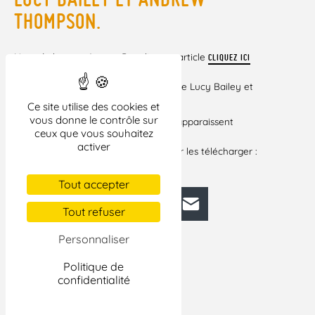
THOMPSON.
Note de lecture, 1 page. Pour lire cet article
CLIQUEZ ICI
Film recensé :
– Mugabe et l’Africain blanc. Un film de Lucy Bailey et
Andrew Thompson.
Ce site utilise des cookies et
vous donne le contrôle sur
Si certains liens vers des documents apparaissent
ceux que vous souhaitez
brisés dans cet
activer
article, veuillez cliquer ci-dessous pour les télécharger :
MUGABE ET L’AFRICAIN BLANC
Tout accepter
Facebook
Bluesky
Mastodon
LinkedIn
E-mail
Tout refuser
Personnaliser
Politique de
confidentialité