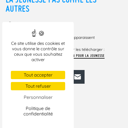
AUTRES
– Dossier, pages.
Pour lire cet article,
CLIQUEZ ICI !
Si certains liens vers des documents apparaissent
Ce site utilise des cookies et
brisés dans cet
vous donne le contrôle sur
article, veuillez cliquer ci-dessous pour les télécharger :
ceux que vous souhaitez
« CEUX QUI ONT DIT NON » : UNE COLLECTION POUR LA JEUNESSE
activer
PAS COMME LES AUTRES
Tout accepter
Facebook
Bluesky
Mastodon
LinkedIn
E-mail
Tout refuser
Personnaliser
Politique de
confidentialité