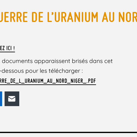
UERRE DE L’URANIUM AU NO
EZ ICI !
des documents apparaissent brisés dans cet
 ci-dessous pour les télécharger :
ERRE_DE_L_URANIUM_AU_NORD_NIGER_.PDF
odon
LinkedIn
E-mail