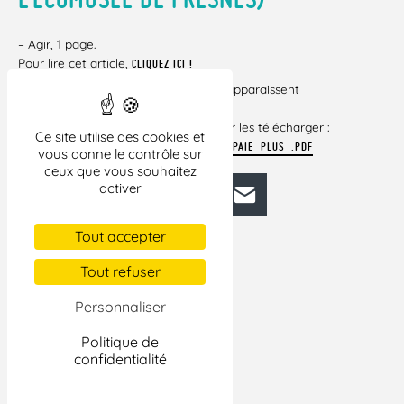
– Agir, 1 page.
Pour lire cet article,
CLIQUEZ ICI !
Si certains liens vers des documents apparaissent
brisés dans cet
article, veuillez cliquer ci-dessous pour les télécharger :
Ce site utilise des cookies et
H_L142_AGIR_1._QUAND_LE_TRAVAIL_NE_PAIE_PLUS_.PDF
vous donne le contrôle sur
ceux que vous souhaitez
activer
Facebook
Bluesky
Mastodon
LinkedIn
E-mail
Tout accepter
Tout refuser
Personnaliser
Politique de
confidentialité