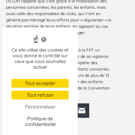
La LDH rappelle que c’est grâce à la mobilisation des
personnes concernées, les parents, les enfants, mais
aussi celle des responsables de clubs, qui n’ont en
général pas ménagé leurs efforts pour « régulariser » la
situation sportive de leurs enfants, en agissant au cas
par cas, que la situation vient de changer.
Paris, le 24 avril 2013
Ce site utilise des cookies et
La LDH se félicite de pouvoir envoyer à la FFF un
vous donne le contrôle sur
message d’encouragement, et l’assure de sa vigilance
ceux que vous souhaitez
bienveillante pour une application complète des
activer
nouvelles dispositions pour tous les enfants concernés.
Elle reste mobilisée pour que les mineurs de plus de 13
ans restent bien ce qu’ils sont, à savoir des enfants
Tout accepter
auxquels s’appliquent les dispositions de la Convention
internationale des droits de l’enfant.
Tout refuser
Personnaliser
Facebook
Bluesky
Mastodon
LinkedIn
E-mail
Politique de
confidentialité