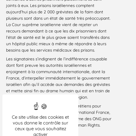
joints à eux. Les prisons israéliennes comptent
aujourd’hui plus de 2 000 grévistes de la faim dont
plusieurs sont dans un état de santé très préoccupant.
La Cour suprême israélienne vient de rejeter un
recours demandant à ce que les dix prisonniers dont
l’état de santé est le plus grave soient transférés dans
un hôpital public mieux à même de répondre à leurs
besoins que les services médicaux des prisons.
Les signataires s’indignent de l’indifférence coupable
dont font preuve les autorités israéliennes et
enjoignent à la communauté internationale, dont la
France, d’interpeller immédiatement le gouvernement
israélien afin qu’il accède aux demandes des grévistes
et mette ainsi fin au drame humain qui est en train de
se jouer et qui risque d’embraser la région.
Premiers signataires :
Action des Chrétiens pour
l’Abolition de la Torture, Amnesty International France,
Ce site utilise des cookies et
Ligue des droits de l’Homme, Plateforme des ONG pour
vous donne le contrôle sur
la Palestine, Palestinian Center for Human Rights.
ceux que vous souhaitez
activer
TÉLÉCHARGER
LE COMMUNIQUÉ COMMUN.