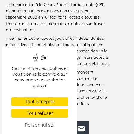
– de permettre à la Cour pénale internationale (CPI)
d’enquêter sur les exactions commises depuis
septembre 2002 en lui facilitant l’accès à tous les
témoins et toutes les informations utiles à son travail
d’investigation ;
– de mener des enquêtes judiciaires indépendantes,
exhaustives et impartiales sur toutes les allégations
d’atteintes aux droits de l’homme recensées depuis le
début de la crise ivoirienne afin de juger leurs auteurs
et responsables et d’apporter réparation aux victimes ;
Ce site utilise des cookies et
Enfin, les organisations signataires demandent
vous donne le contrôle sur
instamment aux instances onusiennes de rendre
ceux que vous souhaitez
publiques les différentes enquêtes et leurs annexes
activer
qu’elles ont mené par le passé et qui, jusqu’à ce jour,
ont fait l’objet de blocage dans leur parution et d’une
Tout accepter
absence de suivi de leurs recommandations
25 mai 2011
Tout refuser
Personnaliser
Facebook
Bluesky
Mastodon
LinkedIn
E-mail