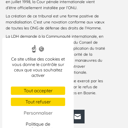
en juillet 1998, la Cour pénale internationale vient
d’être officiellement installée par l’ONU.
La création de ce tribunal est une forme positive de
mondialisation. C’est une novation conforme aux vœux
de toutes les ONG de défense des droits de l’Homme.
La LDH demande à la Communauté internationale, en
particulier aux membres permanents du Conseil de
sécurité de veiller avec fermeté à l’application du traité
de Rome et à la consolidation de l’autorité de la
Ce site utilise des cookies et
nouvelle juridiction en s’opposant aux manœuvres du
vous donne le contrôle sur
gouvernement des États-Unis pour entraver
ceux que vous souhaitez
l’installation de la Cour pénale internationale.
activer
Elle dénonce en particulier le chantage exercé par les
États-Unis sur le Conseil de sécurité par le refus de
Tout accepter
renouveler la mission des Nations unies en Bosnie.
Paris, le 2 juillet 2002
Tout refuser
Personnaliser
Facebook
Bluesky
Mastodon
LinkedIn
E-mail
Politique de