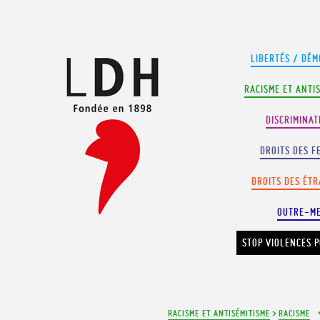
Panneau de gestion des cookies
LIBERTÉS / DÉM
RACISME ET ANTI
DISCRIMINAT
DROITS DES F
DROITS DES ÉT
OUTRE-M
STOP VIOLENCES P
RACISME ET ANTISÉMITISME
>
RACISME