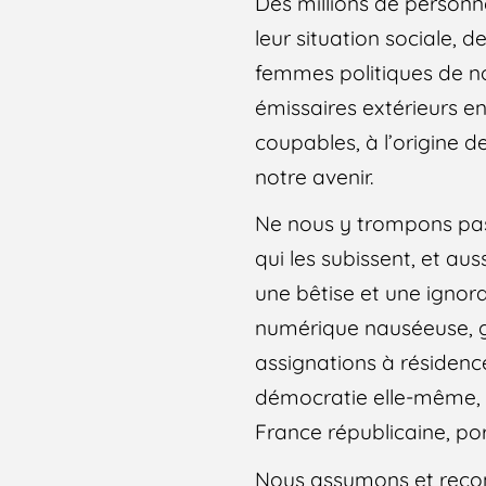
Des millions de personne
leur situation sociale, 
femmes politiques de not
émissaires extérieurs en
coupables, à l’origine d
notre avenir.
Ne nous y trompons pas 
qui les subissent, et au
une bêtise et une ignora
numérique nauséeuse, gé
assignations à résidence
démocratie elle-même, av
France républicaine, por
Nous assumons et reconn