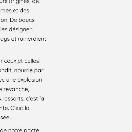
urs origines, de
ommes et des
tion. De boucs
 les désigner
pays et ruineraient
 ceux et celles
andit, nourrie par
vec une explosion
e revanche,
ressorts, c’est la
te. C’est la
ssée.
 de notre pacte