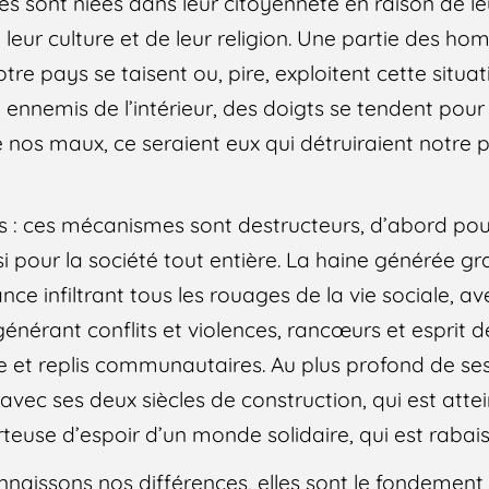
s sont niées dans leur citoyenneté en raison de le
de leur culture et de leur religion. Une partie des h
re pays se taisent ou, pire, exploitent cette situa
 ennemis de l’intérieur, des doigts se tendent pour
e nos maux, ce seraient eux qui détruiraient notre 
: ces mécanismes sont destructeurs, d’abord pour
ssi pour la société tout entière. La haine générée gr
nce infiltrant tous les rouages de la vie sociale, a
nérant conflits et violences, rancœurs et esprit d
 et replis communautaires. Au plus profond de ses 
ec ses deux siècles de construction, qui est attein
teuse d’espoir d’un monde solidaire, qui est rabai
aissons nos différences, elles sont le fondement