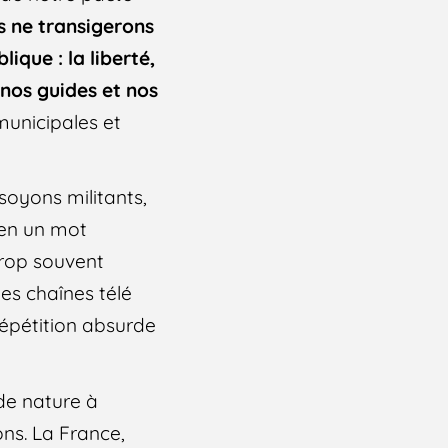
 ne transigerons
ique : la liberté,
, nos guides et nos
municipales et
soyons militants,
, en un mot
 trop souvent
les chaînes télé
 répétition absurde
 de nature à
ons. La France,