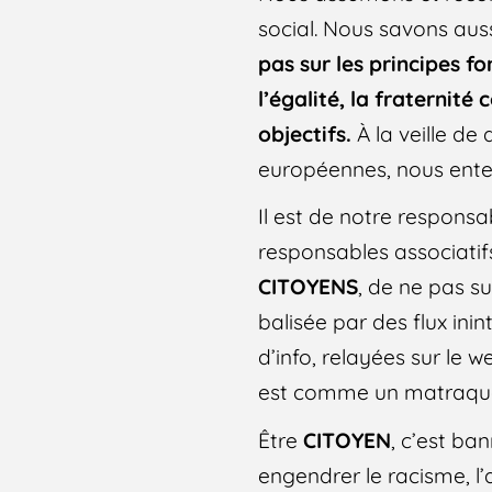
social. Nous savons auss
pas sur les principes f
l’égalité, la fraternité 
objectifs.
À la veille de
européennes, nous enten
Il est de notre respons
responsables associatifs
CITOYENS
, de ne pas su
balisée par des flux ini
d’info, relayées sur le 
est comme un matraquage
Être
CITOYEN
, c’est ba
engendrer le racisme, l’