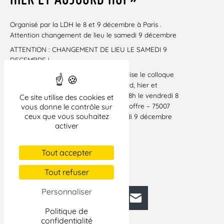
Organisé par la LDH le 8 et 9 décembre à Paris .
Attention changement de lieu le samedi 9 décembre
ATTENTION : CHANGEMENT DE LIEU LE SAMEDI 9
DECEMBRE !
La Ligue des droits de l’Homme organise le colloque
international de Paris « Etre dreyfusard, hier et
aujourd’hui ». Il se déroulera de 9h à 18h le vendredi 8
Ce site utilise des cookies et
décembre à l’Ecole militaire (1 place Joffre – 75007
vous donne le contrôle sur
ceux que vous souhaitez
Paris) amphi Des Vallières et le samedi 9 décembre
activer
amphi Foch.
Consultez le programme du colloque
Tout accepter
PRÉ-INSCRIPTION CONSEILLÉE
NOMBRE DE PLACES LIMITÉ
Tout refuser
Personnaliser
Facebook
Bluesky
Mastodon
LinkedIn
E-mail
Politique de
confidentialité