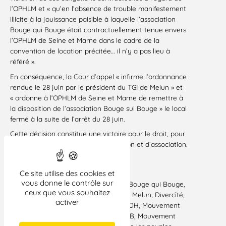
l’OPHLM et « qu’en l’absence de trouble manifestement
illicite à la jouissance paisible à laquelle l’association
Bouge qui Bouge était contractuellement tenue envers
l’OPHLM de Seine et Marne dans le cadre de la
convention de location précitée… il n’y a pas lieu à
référé ».
En conséquence, la Cour d’appel « infirme l’ordonnance
rendue le 28 juin par le président du TGI de Melun » et
« ordonne à l’OPHLM de Seine et Marne de remettre à
la disposition de l’association Bouge sui Bouge » le local
fermé à la suite de l’arrêt du 28 juin.
Cette décision constitue une victoire pour le droit, pour
la justice et pour la liberté d’expression et d’association.
Paris, le 19 juillet 2002
Ce site utilise des cookies et
Signataires
vous donne le contrôle sur
Association Dammarie Melun – ADM, Bouge qui Bouge,
ceux que vous souhaitez
Association des jeunes musulmans de Melun, Divercîté,
activer
H2B, Ligue des droits de l’Homme – LDH, Mouvement
de l’immigration et des banlieues – MIB, Mouvement