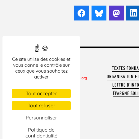
Facebook
Bluesky
Mast
Ce site utilise des cookies et
vous donne le contrôle sur
TEXTES FOND
ceux que vous souhaitez
activer
ORGANISATION ET
LETTRE D'INF
CONTACTER LA LDH
Tout accepter
ÉPARGNE SOLI
REVUE DE PRESSE
ARCHIVES
Tout refuser
MENTIONS LÉGALES
Personnaliser
Politique de
confidentialité