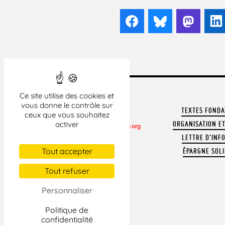
Facebook
Bluesky
Mast
Ce site utilise des cookies et
vous donne le contrôle sur
TEXTES FOND
ceux que vous souhaitez
activer
ORGANISATION ET
LETTRE D'INF
CONTACTER LA LDH
Tout accepter
ÉPARGNE SOLI
REVUE DE PRESSE
ARCHIVES
Tout refuser
MENTIONS LÉGALES
Personnaliser
Politique de
confidentialité