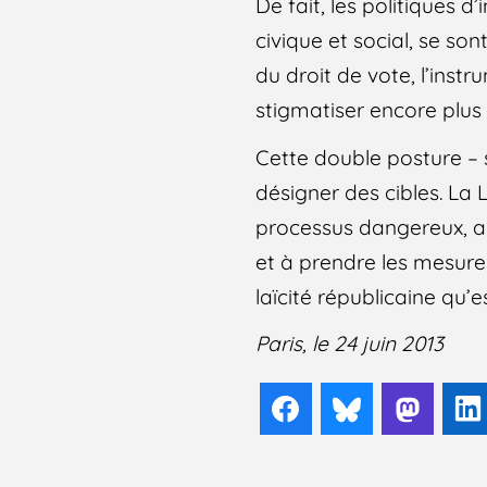
De fait, les politiques
civique et social, se son
du droit de vote, l’ins
stigmatiser encore plus
Cette double posture – st
désigner des cibles. La
processus dangereux, app
et à prendre les mesures
laïcité républicaine qu’e
Paris, le 24 juin 2013
Facebook
Bluesky
Mast