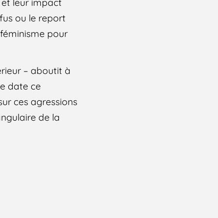
 et leur impact
fus ou le report
o-féminisme pour
érieur – aboutit à
ue date ce
 sur ces agressions
angulaire de la