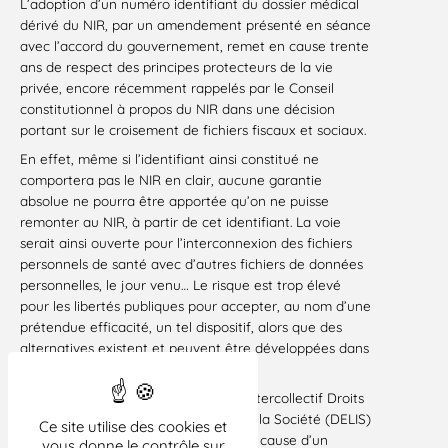
L’adoption d’un numéro identifiant du dossier médical
dérivé du NIR, par un amendement présenté en séance
avec l’accord du gouvernement, remet en cause trente
ans de respect des principes protecteurs de la vie
privée, encore récemment rappelés par le Conseil
constitutionnel à propos du NIR dans une décision
portant sur le croisement de fichiers fiscaux et sociaux.
En effet, même si l’identifiant ainsi constitué ne
comportera pas le NIR en clair, aucune garantie
absolue ne pourra être apportée qu’on ne puisse
remonter au NIR, à partir de cet identifiant. La voie
serait ainsi ouverte pour l’interconnexion des fichiers
personnels de santé avec d’autres fichiers de données
personnelles, le jour venu… Le risque est trop élevé
pour les libertés publiques pour accepter, au nom d’une
prétendue efficacité, un tel dispositif, alors que des
alternatives existent et peuvent être développées dans
le respect des droits des personnes.
La Ligue des droits de l’Homme et l’Intercollectif Droits
et Libertés face à l’Informatisation de la Société (DELIS)
Ce site utilise des cookies et
alertent l es citoyens sur la remise en cause d’un
vous donne le contrôle sur