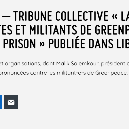
 – TRIBUNE COLLECTIVE « L
TES ET MILITANTS DE GREEN
N PRISON » PUBLIÉE DANS LI
et organisations, dont Malik Salemkour, président 
 prononcées contre les militant-e-s de Greenpeace.
odon
LinkedIn
E-mail