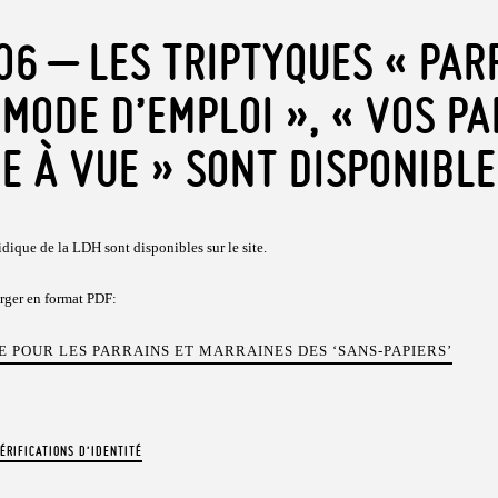
006 – LES TRIPTYQUES « PAR
MODE D’EMPLOI », « VOS PA
DE À VUE » SONT DISPONIBL
ridique de la LDH sont disponibles sur le site.
arger en format PDF:
E POUR LES PARRAINS ET MARRAINES DES ‘SANS-PAPIERS’
ÉRIFICATIONS D’IDENTITÉ