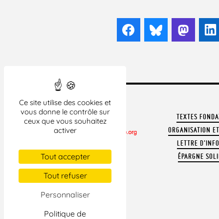
Facebook
Bluesky
Mast
Ce site utilise des cookies et
vous donne le contrôle sur
TEXTES FOND
ceux que vous souhaitez
activer
ORGANISATION ET
LETTRE D'INF
CONTACTER LA LDH
Tout accepter
ÉPARGNE SOLI
REVUE DE PRESSE
ARCHIVES
Tout refuser
MENTIONS LÉGALES
Personnaliser
Politique de