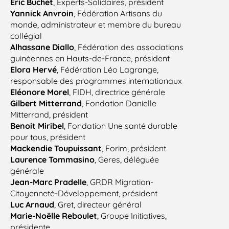
Éric Buchet
, Experts-Solidaires, président
Yannick Anvroin
, Fédération Artisans du
monde, administrateur et membre du bureau
collégial
Alhassane Diallo
, Fédération des associations
guinéennes en
Hauts-de-France,
président
Elora Hervé
, Fédération Léo Lagrange,
responsable des programmes internationaux
Eléonore Morel
, FIDH, directrice générale
Gilbert Mitterrand
, Fondation Danielle
Mitterrand, président
Benoit Miribel
, Fondation Une santé durable
pour tous, président
Mackendie Toupuissant
, Forim, président
Laurence Tommasino
, Geres, déléguée
générale
Jean-Marc Pradelle
, GRDR Migration-
Citoyenneté-Développement, président
Luc Arnaud
, Gret, directeur général
Marie-Noëlle Reboulet
, Groupe Initiatives,
présidente