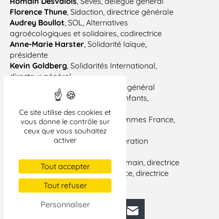
Romain Desvalois
, Seves, délégué général
Florence Thune
, Sidaction, directrice générale
Audrey Boullot
, SOL, Alternatives
agroécologiques et solidaires, codirectrice
Anne-Marie Harster
, Solidarité laïque,
présidente
Kevin Goldberg
, Solidarités International,
directeur général
Serge Breysse
, Solthis, directeur général
Isabelle Moret
, SOS Villages d’enfants,
directrice générale
Ce site utilise des cookies et
Didier Vaubaillon
, Terre des Hommes France,
vous donne le contrôle sur
président
ceux que vous souhaitez
activer
Stanislas Bonnet
, Triangle Génération
humanitaire, directeur général
Maud Lhuillier
, Un Enfant par la main, directrice
Tout accepter
Véronique Andrieux
, WWF France,
directrice
générale
Tout refuser
Personnaliser
Facebook
Bluesky
Mastodon
LinkedIn
E-mail