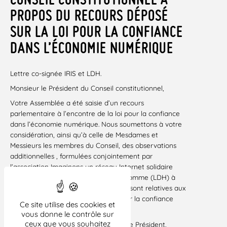
PROPOS DU RECOURS DÉPOSÉ
SUR LA LOI POUR LA CONFIANCE
DANS L’ÉCONOMIE NUMÉRIQUE
Lettre co-signée IRIS et LDH.
Monsieur le Président du Conseil constitutionnel,
Votre Assemblée a été saisie d’un recours
parlementaire à l’encontre de la loi pour la confiance
dans l’économie numérique. Nous soumettons à votre
considération, ainsi qu’à celle de Mesdames et
Messieurs les membres du Conseil, des observations
additionnelles , formulées conjointement par
l’association Imaginons un réseau Internet solidaire
(IRIS) et par la Ligue des droits de l’Homme (LDH) à
l’égard de cette loi. Ces observations sont relatives aux
articles 1er, 9, 13, 14 et 37 de la loi pour la confiance
Ce site utilise des cookies et
dans l’économie numérique.
vous donne le contrôle sur
ceux que vous souhaitez
Nous vous prions d’agréer, Monsieur le Président,