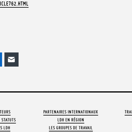
TICLE762.HTML
odon
LinkedIn
E-mail
ATEURS
PARTENAIRES INTERNATIONAUX
TRA
 STATUTS
LDH EN RÉGION
OS LDH
LES GROUPES DE TRAVAIL