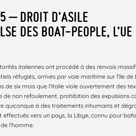
5 – DROIT D’ASILE
ULSE DES BOAT-PEOPLE, L’UE
utorités italiennes ont procédé à des renvois massi
iels réfugiés, arrivés par voie maritime sur l’île d
ns de six mois que l’Italie viole ouvertement des te
e de non refoulement, prohibition des expulsions co
tre quiconque à des traitements inhumains et dégr
nt effectués vers un pays, la Libye, connu pour baf
s de l’homme.