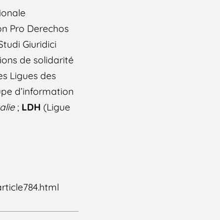
ionale
on Pro Derechos
tudi Giuridici
ons de solidarité
es Ligues des
pe d’information
talie
;
LDH
(Ligue
rticle784.html