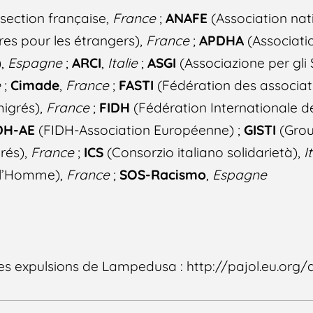
 section française,
France
;
ANAFE
(Association nat
res pour les étrangers),
France
;
APDHA
(Associati
),
Espagne
;
ARCI
,
Italie
;
ASGI
(
Associazione per gli S
e
;
Cimade
,
France
;
FASTI
(Fédération des associati
migrés),
France
;
FIDH
(Fédération Internationale d
DH-AE
(FIDH-Association Européenne) ;
GISTI
(Grou
rés),
France
;
ICS
(Consorzio italiano solidarietà
),
I
e l’Homme),
France
;
SOS-Racismo
,
Espagne
les expulsions de Lampedusa : http://pajol.eu.org/a