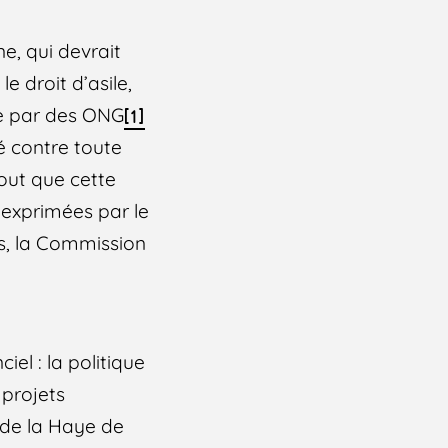
e, qui devrait
e droit d’asile,
bre par des ONG
[1]
 contre toute
tout que cette
 exprimées par le
s, la Commission
iel : la politique
 projets
 de la Haye de