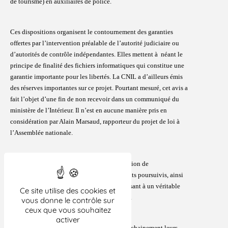
de tourisme) en
auxiliaires de police.
Ces dispositions organisent le contournement des garanties
offertes par
l’intervention préalable de l’autorité judiciaire ou
d’autorités de contrôle indépendantes. Elles mettent à néant le
principe de finalité
des fichiers informatiques qui constitue une
garantie importante pour les libertés. La CNIL a d’ailleurs émis
des réserves importantes sur ce
projet. Pourtant mesuré, cet avis a
fait l’objet d’une fin de non recevoir dans un communiqué du
ministère de l’Intérieur. Il n’est en
aucune manière pris en
considération par Alain Marsaud, rapporteur du projet de loi à
l’Assemblée nationale.
On assiste ainsi une nouvelle fois à l’utilisation de
moyens
disproportionnés par rapport aux buts poursuivis, ainsi
qu’à des détournements de finalités, conduisant à un véritable
Ce site utilise des cookies et
dévoiement de la
notion juridique de sûreté.
vous donne le contrôle sur
ceux que vous souhaitez
activer
Les organisations signataires publieront prochainement leurs