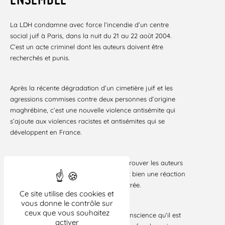
La LDH condamne avec force l’incendie d’un centre
social juif à Paris, dans la nuit du 21 au 22 août 2004.
C’est un acte criminel dont les auteurs doivent être
recherchés et punis.
Après la récente dégradation d’un cimetière juif et les
agressions commises contre deux personnes d’origine
maghrébine, c’est une nouvelle violence antisémite qui
s’ajoute aux violences racistes et antisémites qui se
développent en France.
Au delà de l’impérieuse nécessité de retrouver les auteurs
de tels actes et de les sanctionner, c’est bien une réaction
collective qui doit s’exprimer dès la rentrée.
Ce site utilise des cookies et
vous donne le contrôle sur
ceux que vous souhaitez
La LDH souhaite que chacun prenne conscience qu’il est
activer