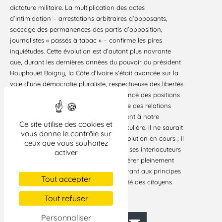
dictature militaire. La multiplication des actes
d’intimidation – arrestations arbitraires d’opposants,
saccage des permanences des partis d’opposition,
journalistes « passés à tabac » – confirme les pires
inquiétudes. Cette évolution est d’autant plus navrante
que, durant les dernières années du pouvoir du président
Houphouët Boigny, la Côte d’Ivoire s’était avancée sur la
voie d’une démocratie pluraliste, respectueuse des libertés
d’expression et d’association. L’importance des positions
de la France en Côte d’Ivoire, l’étroitesse des relations
entre les deux pays depuis 1960 confèrent à notre
Ce site utilise des cookies et
gouvernement une responsabilité particulière. Il ne saurait
vous donne le contrôle sur
rester spectateur indifférent devant l’évolution en cours ; il
ceux que vous souhaitez
lui appartient de rappeler fermement à ses interlocuteurs
activer
ivoiriens que la France ne saurait coopérer pleinement
qu’avec des pays démocratiques, adhérant aux principes
Tout accepter
fondamentaux de la liberté et de l’égalité des citoyens.
Paris, le 13 octobre 2000
Tout refuser
Personnaliser