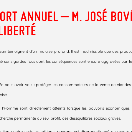
ORT ANNUEL – M. JOSÉ BOV
LIBERTÉ
n témoignent d’un malaise profond. Il est inadmissible que des product
ché sans gardes fous dont les conséquences sont encore aggravées par les
nnée pour avoir voulu protéger les consommateurs de la vente de viande
visé.
e l’Homme sont directement atteints lorsque les pouvoirs économiques l
cherche permanente du seul profit, des déséquilibres sociaux graves.
ntion contre certains militants paysans est disproportionné au regard 