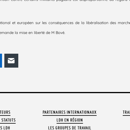
ational et européen sur les conséquences de la libéralisation des march
demande la mise en liberté de M Bové.
odon
LinkedIn
E-mail
ATEURS
PARTENAIRES INTERNATIONAUX
TRA
 STATUTS
LDH EN RÉGION
OS LDH
LES GROUPES DE TRAVAIL