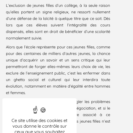
L’exclusion de jeunes filles d’un collège, à la seule raison
qu’elles portent un signe religieux, ne ressorti nullement
d’une défense de la laïcité à quelque titre que ce soit. Dès
lors que ces élèves suivent l’intégralité des cours
dispensés, elles sont en droit de bénéficier d’une scolarité
normalement suivie.
Alors que l’école représente pour ces jeunes filles, comme
pour des centaines de milliers d’autres jeunes, la chance
unique d’acquérir un savoir et un sens critique qui leur
permettront de forger elles-mêmes leurs choix de vie, les
exclure de l’enseignement public, c’est les enfermer dans
un ghetto social et culturel qui leur interdira toute
évolution, notamment en matière d’égalité entre hommes
et femmes.
Si on doit tout faire pour tenter de régler les problèmes
de cette nature par le dialogue et la négociation, et si le
corps enseignant doit toujours être associé à ce
Ce site utilise des cookies et
processus, il reste que l’exclusion de ces jeunes filles n’est
vous donne le contrôle sur
pas la bonne solution.
ceux que vous souhaitez