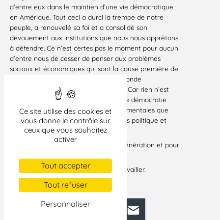
d’entre eux dans le maintien d’une vie démocratique
en Amérique. Tout ceci a durci la trempe de notre
peuple, a renouvelé sa foi et a consolidé son
dévouement aux institutions que nous nous apprêtons
à défendre. Ce n’est certes pas le moment pour aucun
d’entre nous de cesser de penser aux problèmes
sociaux et économiques qui sont la cause première de
la révolution sociale qui est dans le monde
d’aujourd’hui un facteur déterminant. Car rien n’est
mystérieux dans les fondements d’une démocratie
saine et vigoureuse. Les choses fondamentales que
Ce site utilise des cookies et
demande notre peuple à ses systèmes politique et
vous donne le contrôle sur
ceux que vous souhaitez
économique sont simples. Ce sont :
activer
– des chances égales pour la jeune génération et pour
tous ;
Tout accepter
– du travail pour ceux qui peuvent travailler.
[…]
Tout refuser
Personnaliser
Facebook
Bluesky
Mastodon
LinkedIn
E-mail