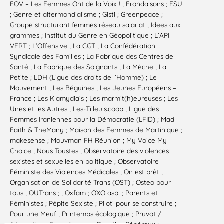
FOV – Les Femmes Ont de la Voix ! ; Frondaisons ; FSU
; Genre et altermondialisme ; Gisti ; Greenpeace ;
Groupe structurant femmes réseau salariat ; Idees aux
grammes ; Institut du Genre en Géopolitique ; L’API
VERT ; L’Offensive ; La CGT ; La Confédération
Syndicale des Familles ; La Fabrique des Centres de
Santé ; La Fabrique des Soignants ; La Mèche ; La
Petite ; LDH (Ligue des droits de l’Homme) ; Le
Mouvement ; Les Béguines ; Les Jeunes Européens –
France ; Les Klamydia’s ; Les marmit(h)eureuses ; Les
Unes et les Autres ; Les-Tilleuls.coop ; Ligue des
Femmes Iraniennes pour la Démocratie (LFID) ; Mad
Faith & TheMany ; Maison des Femmes de Martinique ;
makesense ; Mouvman FH Réunion ; My Voice My
Choice ; Nous Toustes ; Observatoire des violences
sexistes et sexuelles en politique ; Observatoire
Féministe des Violences Médicales ; On est prêt ;
Organisation de Solidarité Trans (OST) ; Osteo pour
tous ; OUTrans ; ; Oxfam ; OXO asbl ; Parents et
Féministes ; Pépite Sexiste ; Piloti pour se construire ;
Pour une Meuf ; Printemps écologique ; Pruvot /