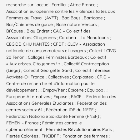
recherche sur l’accueil Familial ; Attac France ;
Association européenne contre les Violences faites aux
Femmes au Travail (AVFT) ; Bad Boys ; Barricade ;
Bas/Chiennes de garde ; Base nature Vercors ;
Bi’Cause ; Biau Endret ; CAC – Collectif des
Asssociations Citoyennes ; Cardona – La Manufabrik ;
CEGIDD CHU NANTES ; CFDT ; CLCV – Association
nationale de consommateurs et usagers ; Collectif CIVG
20 Tenon ; Collages Féministes Bordeaux ; Collectif
« Aux arbres, Citoyennes ! » ; Collectif Contraception
(Liège) ; Collectif Georgette Sand ; Collectif Intersexe
Activiste-OII France ; Collectives ; Corp’osteo ; CRID –
Centre de recherche et d’information pour le
développement ; ; Empow’her ; Épicène ; Equipop ; ;
European Alternatives ; Expose ; FAGE – Fédération des
Associations Générales Etudiantes ; Fédération des
centres sociaux 64 ; Fédération IDF du MFPF ;
Fédération Nationale Solidarité Femme (FNSF) ;
FEMEN – France ; Féministes contre le
cyberharcèlement ; Féministes Révolutionnaires Paris ;
Fiertés Colorées ; FNCIDFF ; Fondation des femmes ;