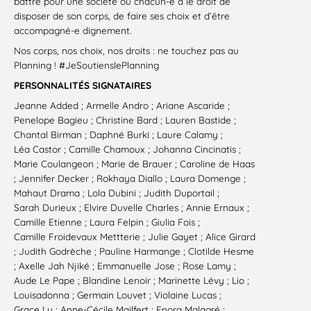
battre pour une société où chacun-e a le droit de
disposer de son corps, de faire ses choix et d’être
accompagné-e dignement.
Nos corps, nos choix, nos droits : ne touchez pas au
Planning ! #JeSoutienslePlanning
PERSONNALIT
ÉS
SIGNATAIRES
Jeanne Added ; Armelle Andro ; Ariane Ascaride ;
Penelope Bagieu ; Christine Bard ; Lauren Bastide ;
Chantal Birman ; Daphné Burki ; Laure Calamy ;
Léa Castor ; Camille Chamoux ; Johanna Cincinatis ;
Marie Coulangeon ; Marie de Brauer ; Caroline de Haas
; Jennifer Decker ; Rokhaya Diallo ; Laura Domenge ;
Mahaut Drama ; Lola Dubini ; Judith Duportail ;
Sarah Durieux ; Elvire Duvelle Charles ; Annie Ernaux ;
Camille Etienne ; Laura Felpin ; Giulia Fois ;
Camille Froidevaux Mettterie ; Julie Gayet ; Alice Girard
; Judith Godrèche ; Pauline Harmange ; Clotilde Hesme
; Axelle Jah Njiké ; Emmanuelle Jose ; Rose Lamy ;
Aude Le Pape ; Blandine Lenoir ; Marinette Lévy ; Lio ;
Louisadonna ; Germain Louvet ; Violaine Lucas ;
Grace Ly ; Anne-Cécile Mailfert ; Enora Malagré ;