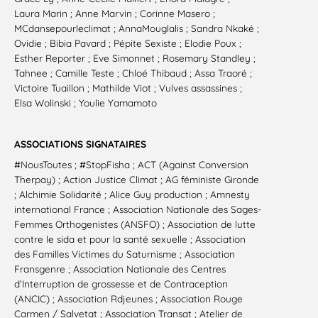
Laura Marin ; Anne Marvin ; Corinne Masero ;
MCdansepourleclimat ; AnnaMouglalis ; Sandra Nkaké ;
Ovidie ; Bibia Pavard ; Pépite Sexiste ; Elodie Poux ;
Esther Reporter ; Eve Simonnet ; Rosemary Standley ;
Tahnee ; Camille Teste ; Chloé Thibaud ; Assa Traoré ;
Victoire Tuaillon ; Mathilde Viot ; Vulves assassines ;
Elsa Wolinski ; Youlie Yamamoto
ASSOCIATIONS SIGNATAIRES
#NousToutes ; #StopFisha ; ACT (Against Conversion
Therpay) ; Action Justice Climat ; AG féministe Gironde
; Alchimie Solidarité ; Alice Guy production ; Amnesty
international France ; Association Nationale des Sages-
Femmes Orthogenistes (ANSFO) ; Association de lutte
contre le sida et pour la santé sexuelle ; Association
des Familles Victimes du Saturnisme ; Association
Fransgenre ; Association Nationale des Centres
d’Interruption de grossesse et de Contraception
(ANCIC) ; Association Rdjeunes ; Association Rouge
Carmen / Salvetat ; Association Transat ; Atelier de