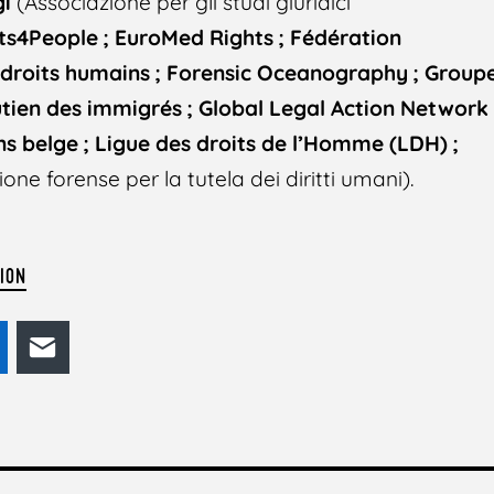
gi
(Associazione per gli studi giuridici
s4People ; EuroMed Rights ; Fédération
s droits humains ; Forensic Oceanography ; Group
utien des immigrés ; Global Legal Action Network 
ns belge ; Ligue des droits de l’Homme (LDH) ;
ione forense per la tutela dei diritti umani).
TION
odon
LinkedIn
E-mail