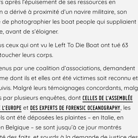
urs après l’épuisement de ses ressources en
 a dérivé à proximité d’un navire militaire, son
 de photographier les boat people qui suppliaient
e, avant de s’éloigner.
us ceux qui ont vu le Left To Die Boat ont tué 63
oucher leurs corps.
utenus par une coalition d’associations, demandent
me dont ils et elles ont été victimes soit reconnu e
uivis. Malgré leurs témoignages concordants, malg
s par plusieurs enquêtes, dont
CELLES DE L’ASSEMBLÉE
et
, les
 L’EUROPE
DES EXPERTS DE FORENSIC OCEANOGRAPHY
s ont été déposées les plaintes – en Italie, en
n Belgique – se sont jusqu’à ce jour montrés
té des faits, et sourds à la demande de justice de