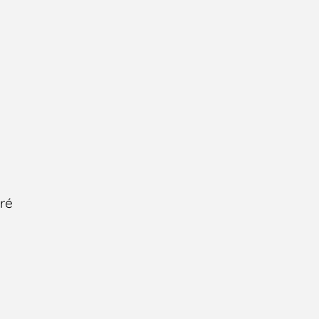
t
ré
s