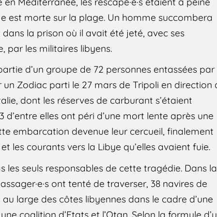
e en Méditerranée, les rescapé·e·s étaient à peine
me est morte sur la plage. Un homme succombera
dans la prison où il avait été jeté, avec ses
par les militaires libyens.
t partie d’un groupe de 72 personnes entassées par
 un Zodiac parti le 27 mars de Tripoli en direction
talie, dont les réserves de carburant s’étaient
 d’entre elles ont péri d’une mort lente après une
te embarcation devenue leur cercueil, finalement
et les courants vers la Libye qu’elles avaient fuie.
s les seuls responsables de cette tragédie. Dans l
assager·e·s ont tenté de traverser, 38 navires de
 au large des côtes libyennes dans le cadre d’une
ne coalition d’Etats et l’Otan. Selon la formule d’