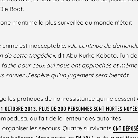
 Die Boat.
a zone maritime la plus surveillée au monde n’était
.
e crime est inacceptable.
«Je continue de demand
in de cette tragédie»,
dit Abu Kurke Kebato, l’un de
té facile pour ceux qui nous ont approchés et même
s sauver. J’espère qu’un jugement sera bientôt
e les pratiques de non-assistance qui ne cessent
11 OCTOBRE 2013, PLUS DE 200 PERSONNES SONT MORTES NOYÉE
Lampedusa, du fait de la lenteur des autorités
à organiser les secours. Quatre survivants
ONT DÉPOS
ration italienne Mare nostrum
, puis la politiqu