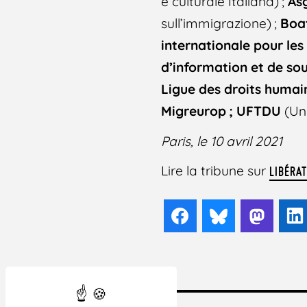
e culturale Italiana) ;
As
sull’immigrazione) ;
Boat
internationale pour le
d’information et de so
Ligue des droits humai
Migreurop ; UFTDU
(Un
Paris, le 10 avril 2021
Lire la tribune sur
LIBÉRA
Facebook
Bluesky
Mast