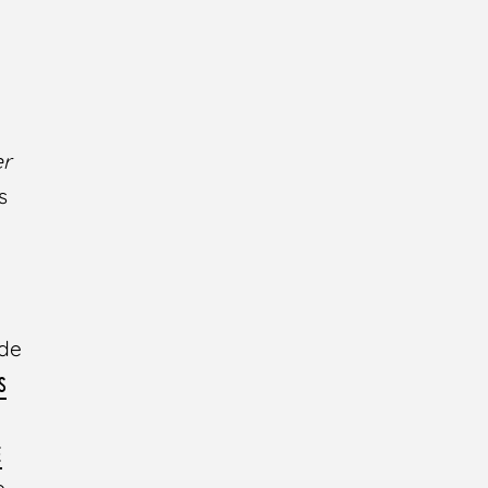
er
s
 de
S
É
e