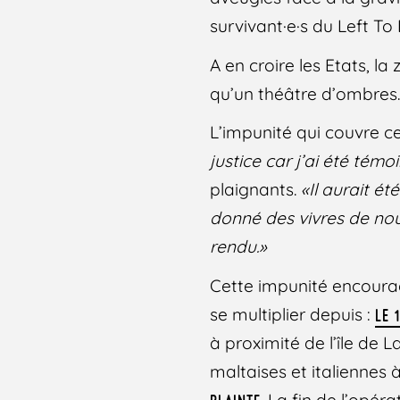
survivant·e·s du Left To
A en croire les Etats, l
qu’un théâtre d’ombres
L’impunité qui couvre c
justice car j’ai été témo
plaignants.
«Il aurait é
donné des vivres de nou
rendu.»
Cette impunité encourag
se multiplier depuis :
LE 
à proximité de l’île de 
maltaises et italiennes 
. La fin de l’opé