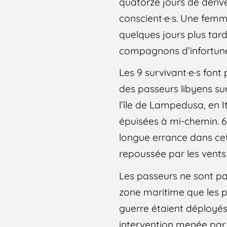
quatorze jours de dériv
conscient·e·s. Une fem
quelques jours plus tard 
compagnons d’infortune, 
Les 9 survivant·e·s fon
des passeurs libyens sur
l’île de Lampedusa, en I
épuisées à mi-chemin. 63
longue errance dans cet
repoussée par les vents 
Les passeurs ne sont pa
zone maritime que les p
guerre étaient déployés
intervention menée par u