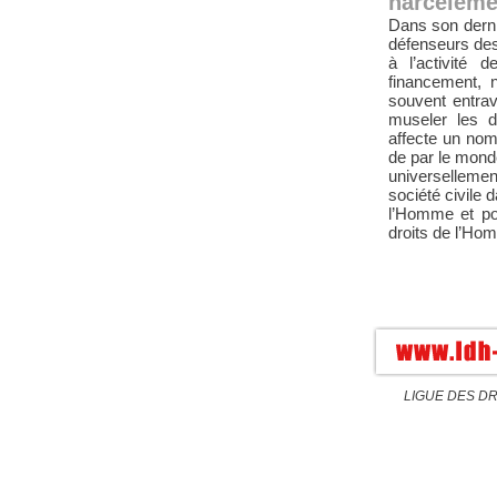
harcèlemen
Dans son derni
défenseurs des
à l’activité
financement, 
souvent entra
museler les d
affecte un nom
de par le mond
universellem
société civile 
l’Homme et pou
droits de l’Ho
LIGUE DES DRO