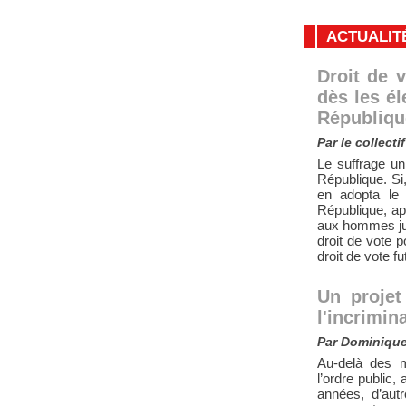
ACTUALIT
Droit de 
dès les é
République
Par le collecti
Le suffrage un
République. Si
en adopta le 
République, ap
aux hommes jusq
droit de vote 
droit de vote f
Un projet
l'incrimin
Par Dominique 
Au-delà des 
l’ordre public
années, d’aut