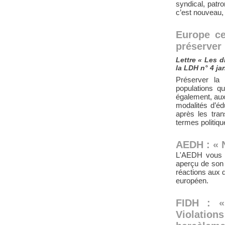
syndical, patro
c’est nouveau, 
Europe ce
préserver
Lettre « Les d
la LDH n° 4 ja
Préserver la
populations q
également, aux 
modalités d’éd
après les tran
termes politiqu
AEDH : « 
L'AEDH vous p
aperçu de son 
réactions aux 
européen.
FIDH : «
Violation