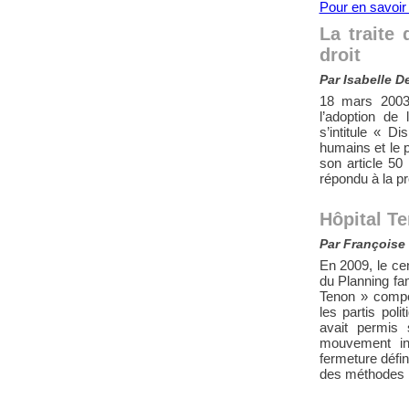
Pour en savoir
La traite 
droit
Par Isabelle D
18 mars 2003
l’adoption de 
s’intitule « Di
humains et le 
son article 50 
répondu à la pr
Hôpital T
Par Françoise
En 2009, le ce
du Planning fam
Tenon » compo
les partis po
avait permis
mouvement int
fermeture défin
des méthodes b