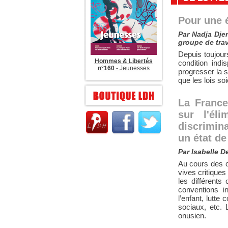
Pour une é
Par Nadja Dje
groupe de trav
Depuis toujou
Hommes & Libertés
condition indi
n°160
- Jeunesses
progresser la s
que les lois soi
La France
sur l'él
discrimina
un état de
Par Isabelle D
Au cours des c
vives critiques
les différents
conventions in
l’enfant, lutte
sociaux, etc.
onusien.