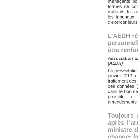
menaçants pour
formes de con
militants, les 
les tribunaux,
d’exercer leurs
L’AEDH ré
personnel
être renfo
Association 
(AEDH)
La présentatio
janvier 2013 re
traitement des 
ces données (
dans le bon se
possible à l
amendements c
Toujours 
après l’a
ministre d
changer la