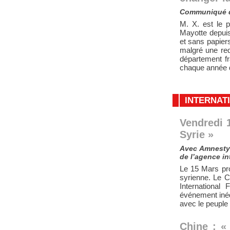
Communiqué du
M. X. est le 
Mayotte depuis 
et sans papier
malgré une req
département f
chaque année d
INTERNAT
Vendredi 
Syrie »
Avec Amnesty I
de l’agence i
Le 15 Mars pro
syrienne. Le 
International
événement inédi
avec le peuple 
Chine : « 