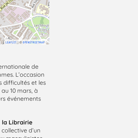
| ©
LEAFLET
OPENSTREETMAP
ternationale de
emmes. L’occasion
difficultés et les
6 au 10 mars, à
urs événements
la Librairie
 collective d’un