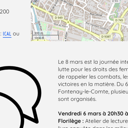
5200
 :
ou
ICAL
300 m
1000 ft
Le 8 mars est la journée in
lutte pour les droits des f
de rappeler les combats, les 
victoires en la matière. Du 
Fontenay-le-Comte, plusie
sont organisés.
Vendredi 6 mars à 20h30 à 
Florilège :
Atelier de lecture