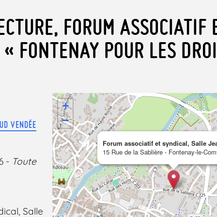
ECTURE, FORUM ASSOCIATIF 
: « FONTENAY POUR LES DRO
+
−
SUD VENDÉE
Forum associatif et syndical, Salle J
15 Rue de la Sablière - Fontenay-le-Com
6 -
Toute
ical, Salle