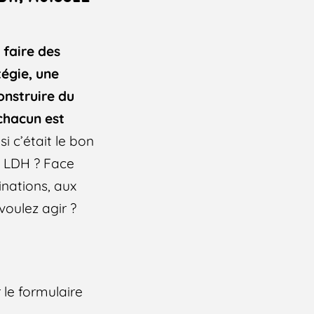
 faire des
tégie, une
onstruire du
 chacun est
 si c’était le bon
a LDH ? Face
inations, aux
voulez agir ?
 le formulaire