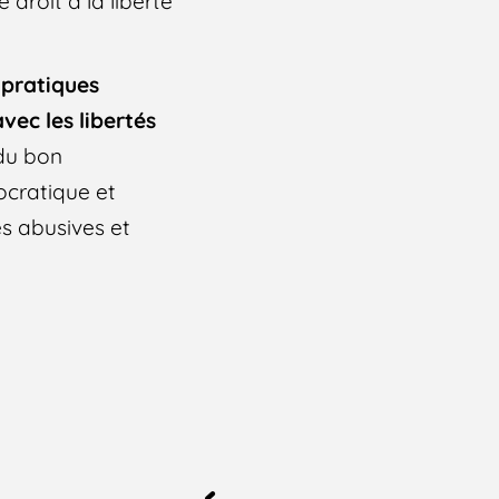
e droit à la liberté
 pratiques
avec les libertés
 du bon
cratique et
s abusives et