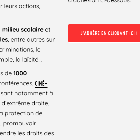
 leurs actions,
n
milieu scolaire
et
J'ADHÈRE EN CLIQUANT ICI !
les
, entre autres sur
criminations, le
mble, la laïcité…
us de
1000
conférences,
CINÉ-
visant notamment à
s d’extrême droite,
 la protection de
, promouvoir
fendre les droits des