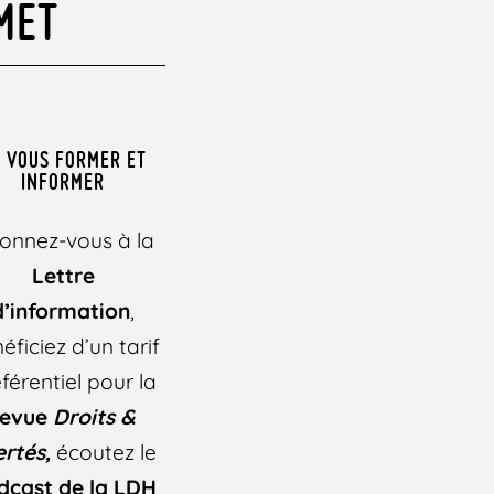
MET
 VOUS FORMER ET
INFORMER
onnez-vous à la
Lettre
d’information
,
éficiez d’un tarif
férentiel pour la
revue
Droits &
ertés,
écoutez le
dcast de la LDH