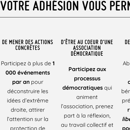
VOTRE ADHÉSION VOUS PER
DE MENER DES ACTIONS
D’ÊTRE AU COEUR D’UNE
DE
CONCRÈTES
ASSOCIATION
DÉMOCRATIQUE
Participez à plus de
1
Ab
Participez aux
000 événements
processus
par an
pour
démocratiques
qui
déconstruire les
bén
animent
idées d’extrême
pré
l’association, prenez
droite, attirer
part à la réflexion,
l’attention sur la
lib
au travail collectif et
protection de
po