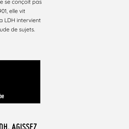
ne se conçoit pas
1, elle vit
a LDH intervient
tude de sujets.
DH, AGISSEZ