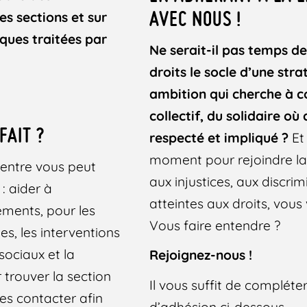
AVEC NOUS !
es sections et sur
iques traitées par
Ne serait-il pas temps de
droits le socle d’une stra
ambition qui cherche
à
c
collectif, du solidaire où
FAIT ?
respecté et impliqué ?
Et
moment pour rejoindre l
entre vous peut
aux injustices, aux discrim
: aider à
atteintes aux droits, vous 
ements, pour les
Vous faire entendre ?
s, les interventions
 sociaux et la
Rejoignez-nous !
trouver la section
Il vous suffit de compléter
les contacter afin
d’adhésion ci-dessous.